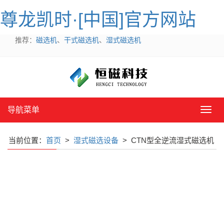
尊龙凯时·[中国]官方网站
推荐：
磁选机
、
干式磁选机
、
湿式磁选机
导航菜单
导
航
菜
当前位置：
首页
>
湿式磁选设备
> CTN型全逆流湿式磁选机
单