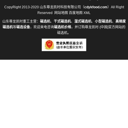
CopyRight 2013-2020 山东尊龙凯时科技有限公司（
cdykfood.com
）All Right
Reserved
网站地图
百度地图
XML
山东尊龙凯时重工主营：
磁选机
、
干式磁选机
、
湿式磁选机
、
小型磁选机
、
高梯度
磁选机
等
磁选设备
，欢迎来电咨询
磁选机价格
，并订购尊龙凯时·[中国]官方网站的
磁选机。